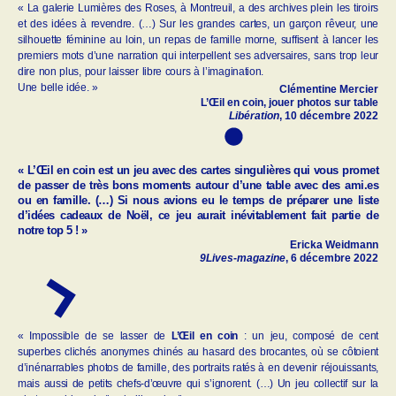
« La galerie Lumières des Roses, à Montreuil, a des archives plein les tiroirs
et des idées à revendre. (…) Sur les grandes cartes, un garçon rêveur, une
silhouette féminine au loin, un repas de famille morne, suffisent à lancer les
premiers mots d’une narration qui interpellent ses adversaires, sans trop leur
dire non plus, pour laisser libre cours à l’imagination.
Une belle idée. »
Clémentine Mercier
L’Œil en coin
, jouer photos sur table
Libération
, 10 décembre 2022
«
L’Œil en coin
est un jeu avec des cartes singulières qui vous promet
de passer de très bons moments autour d’une table avec des ami.es
ou en famille. (…) Si nous avions eu le temps de préparer une liste
d’idées cadeaux de Noël, ce jeu aurait inévitablement fait partie de
notre top 5 ! »
Ericka Weidmann
9Lives-magazine
, 6 décembre 2022
« Impossible de se lasser de
L’Œil en coin
: un jeu, composé de cent
superbes clichés anonymes chinés au hasard des brocantes, où se côtoient
d’inénarrables photos de famille, des portraits ratés à en devenir réjouissants,
mais aussi de petits chefs-d’œuvre qui s’ignorent. (…) Un jeu collectif sur la