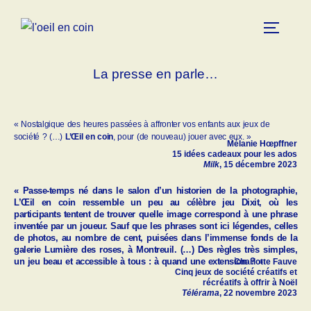
La presse en parle…
« Nostalgique des heures passées à affronter vos enfants aux jeux de
société ? (…)
L’Œil en coin
, pour (de nouveau) jouer avec eux. »
Mélanie Hœpffner
15 idées cadeaux pour les ados
Milk
, 15 décembre 2023
« Passe-temps né dans le salon d’un historien de la photographie,
L’Œil en coin
ressemble un peu au célèbre jeu Dixit, où les
participants tentent de trouver quelle image correspond à une phrase
inventée par un joueur. Sauf que les phrases sont ici légendes, celles
de photos, au nombre de cent, puisées dans l’immense fonds de la
galerie Lumière des roses, à Montreuil. (…) Des règles très simples,
un jeu beau et accessible à tous : à quand une extension ? »
Charlotte Fauve
Cinq jeux de société créatifs et
récréatifs à offrir à Noël
Télérama
, 22 novembre 2023