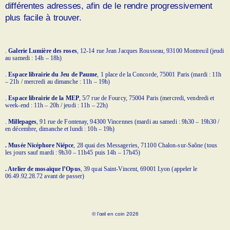
différentes adresses, afin de le rendre progressivement
plus facile à trouver.
.
Galerie Lumière des roses
, 12-14 rue Jean Jacques Rousseau, 93100 Montreuil (jeudi
au samedi : 14h – 18h)
.
Espace librairie du Jeu de Paume
, 1 place de la Concorde, 75001 Paris (mardi : 11h
– 21h / mercredi au dimanche : 11h – 19h)
.
Espace librairie de la MEP
, 5/7 rue de Fourcy, 75004 Paris (mercredi, vendredi et
week-end : 11h – 20h / jeudi : 11h – 22h)
.
Millepages
, 91 rue de Fontenay, 94300 Vincennes (mardi au samedi : 9h30 – 19h30 /
en décembre, dimanche et lundi : 10h – 19h)
. Musée Nicéphore Niépce
, 28 quai des Messageries, 71100 Chalon-sur-Saône (tous
les jours sauf mardi : 9h30 – 11h45 puis 14h – 17h45)
. Atelier de mosaïque l’Opus
, 39 quai Saint-Vincent, 69001 Lyon (appeler le
06.49.92.28.72 avant de passer)
© l’œil en coin 2026