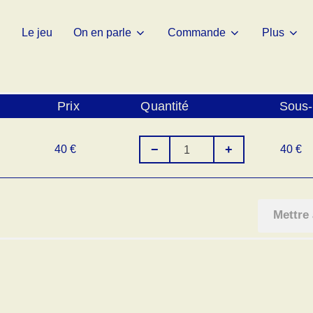
Le jeu
On en parle
Commande
Plus
Prix
Quantité
Sous-
−
+
40
€
40
€
Mettre 